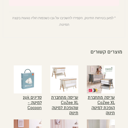
* למען בטיחות התינוק, הקפידו להשכיבו על גבו כשכפות רגליו נוגעות בקצה
המיטה.
מוצרים קשורים
עריסה מתחברת
עריסה מתחברת
סדינים 2pk
CoZee XL
CoZee XL
למיטה -
הופכת למיטה
שהופכת למיטה
Cocoon
תינוק
תינוק