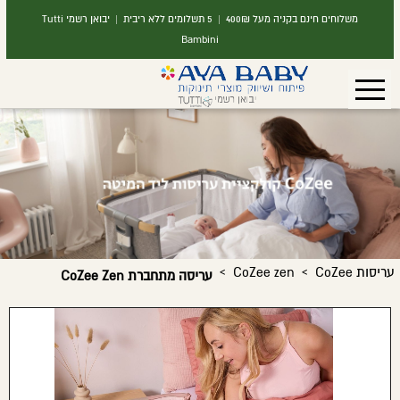
משלוחים חינם בקניה מעל 400₪ | 5 תשלומים ללא ריבית | יבואן רשמי Tutti
Bambini
›
›
עריסות CoZee
CoZee zen
עריסה מתחברת CoZee Zen