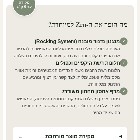
מלידה
עד 9 ק"ג
מה הופך את ה-Zen למיוחדת?
מנגנון נדנוד מובנה (Rocking System)
✓
העריסה כוללת רגלי נדנוד אינטגרליות המאפשרות להרגיע
את הבייבי בקלות ובתנועה רכה, ועוזרות לו להירדם בשלווה.
חלונות רשת היקפיים וכפולים
✓
חלונות רשת רחבים משני הצדדים המבטיחים זרימת אוויר
מקסימלית ואופטימלית, לצד קשר עין רציף ומרגיע עם
התינוק מכל זווית.
מדף אחסון תחתון משודרג
✓
פתרון ארגון מושלם הממוקם בתחתית העריסה, המאפשר
לשמור על כל החיתולים, הבגדים והאקססוריז החיוניים
בהישג יד מהיר.
סקירת מוצר מורחבת
←