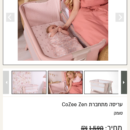
עריסה מתחברת CoZee Zen
סומק
מחיר:
1,590
₪